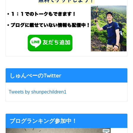
しゅんぺーのTwitter
Tweets by shunpechildren1
ブログランキング参加中！