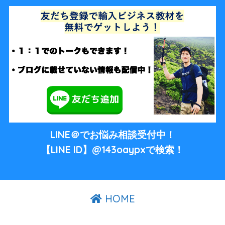
LINE＠でお悩み相談受付中！
【LINE ID】@143oaypxで検索！
HOME