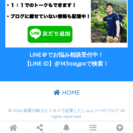
LINE＠でお悩み相談受付中！
【LINE ID】@143oaypxで検索！
HOME
© 2026 副業の輸入ビジネスで起業したしゅんぺーのブログ All
rights reserved.