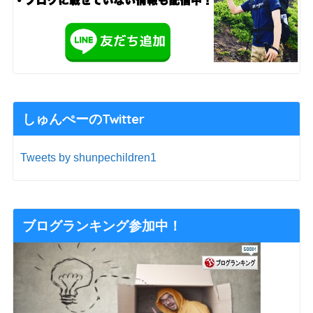
しゅんぺーのTwitter
Tweets by shunpechildren1
ブログランキング参加中！