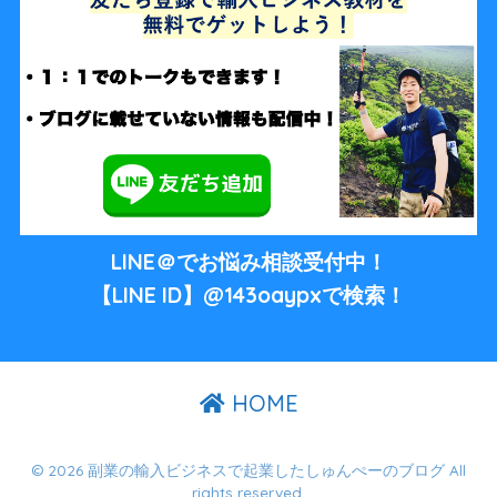
LINE＠でお悩み相談受付中！
【LINE ID】@143oaypxで検索！
HOME
© 2026 副業の輸入ビジネスで起業したしゅんぺーのブログ All
rights reserved.