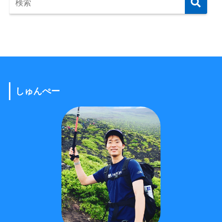
しゅんぺー