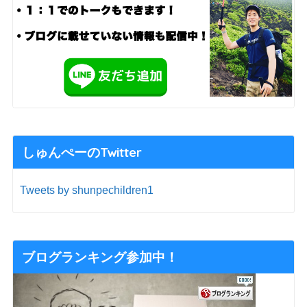
しゅんぺーのTwitter
Tweets by shunpechildren1
ブログランキング参加中！