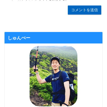
しゅんぺー