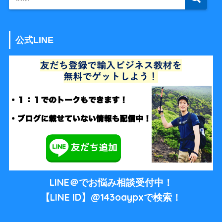
公式LINE
LINE＠でお悩み相談受付中！
【LINE ID】@143oaypxで検索！