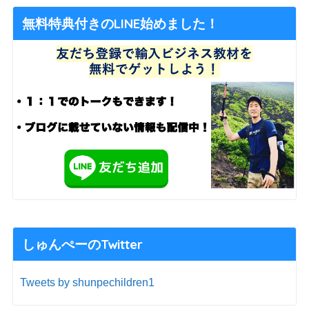
無料特典付きのLINE始めました！
しゅんぺーのTwitter
Tweets by shunpechildren1