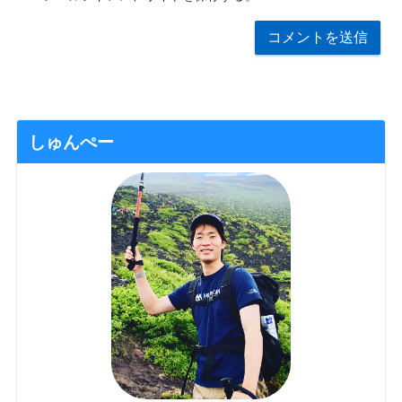
しゅんぺー