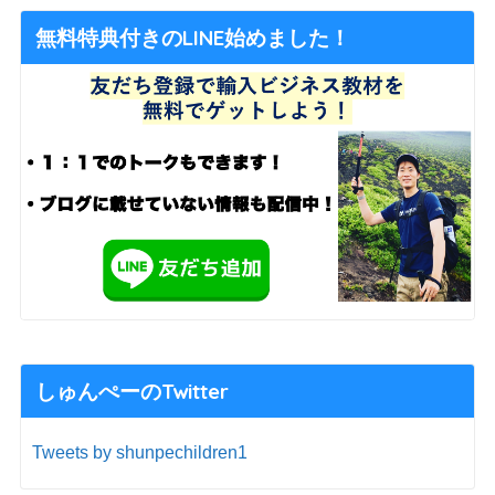
無料特典付きのLINE始めました！
しゅんぺーのTwitter
Tweets by shunpechildren1