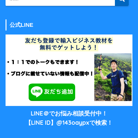
公式LINE
LINE＠でお悩み相談受付中！
【LINE ID】@143oaypxで検索！