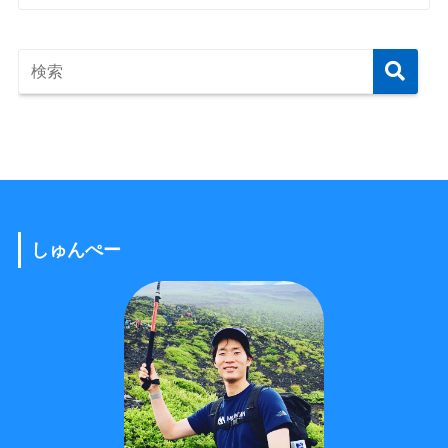
しゅんぺー