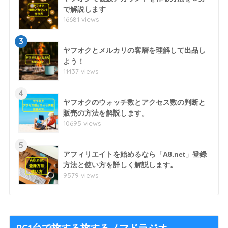
で解説します
16681 views
3
ヤフオクとメルカリの客層を理解して出品し
よう！
11437 views
4
ヤフオクのウォッチ数とアクセス数の判断と
販売の方法を解説します。
10695 views
5
アフィリエイトを始めるなら「A8.net」登録
方法と使い方を詳しく解説します。
9579 views