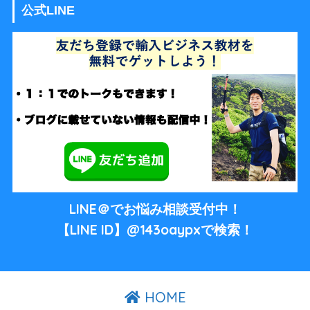
公式LINE
LINE＠でお悩み相談受付中！
【LINE ID】@143oaypxで検索！
HOME