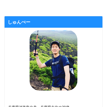
しゅんぺー