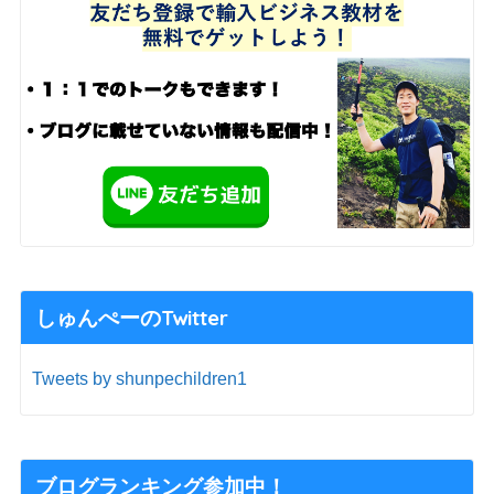
しゅんぺーのTwitter
Tweets by shunpechildren1
ブログランキング参加中！