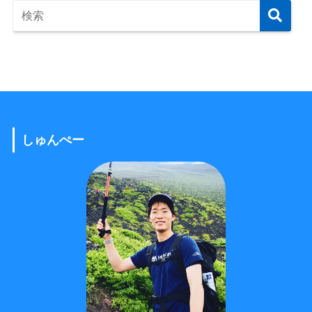
しゅんぺー