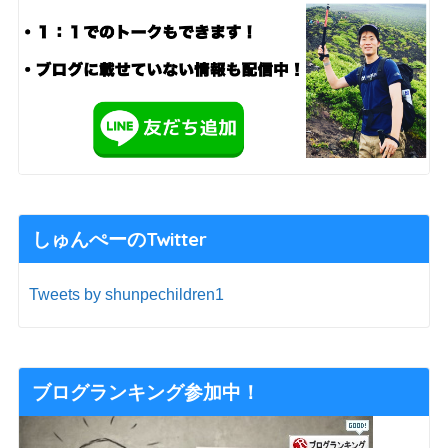
しゅんぺーのTwitter
Tweets by shunpechildren1
ブログランキング参加中！