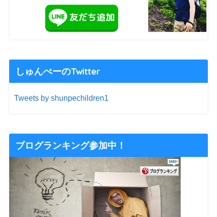
しゅんぺーのTwitter
Tweets by shunpechildren1
ブログランキング参加中！