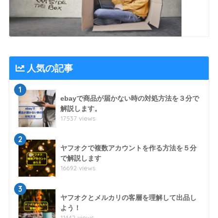
人気の記事
1
ebayで商品が届かない時の対処方法を３分で
解説します。
17537 views
2
ヤフオクで複数アカウントを作る方法を５分
で解説します
16692 views
3
ヤフオクとメルカリの客層を理解して出品し
よう！
11442 views