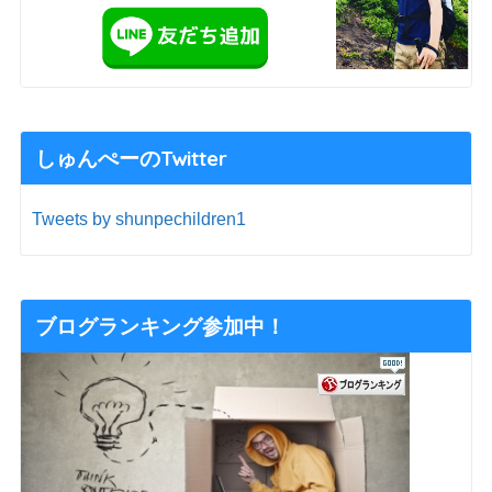
しゅんぺーのTwitter
Tweets by shunpechildren1
ブログランキング参加中！