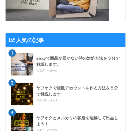
人気の記事
1
ebayで商品が届かない時の対処方法を３分で
解説します。
17531 views
2
ヤフオクで複数アカウントを作る方法を５分
で解説します
16678 views
3
ヤフオクとメルカリの客層を理解して出品し
よう！
11435 views