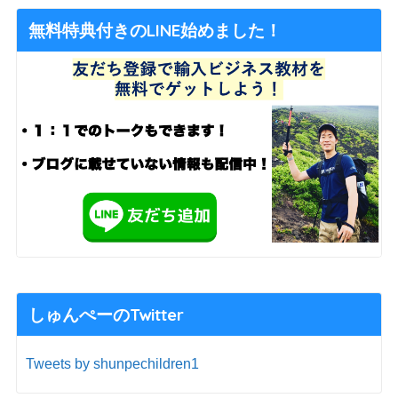
無料特典付きのLINE始めました！
しゅんぺーのTwitter
Tweets by shunpechildren1