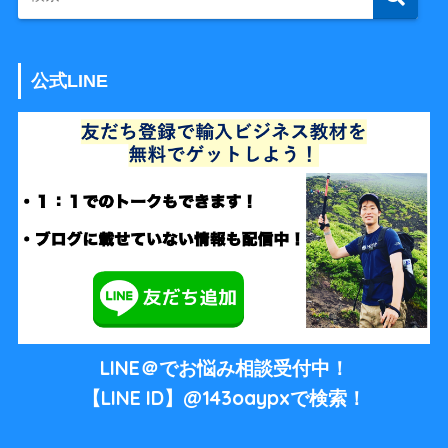
公式LINE
LINE＠でお悩み相談受付中！
【LINE ID】@143oaypxで検索！