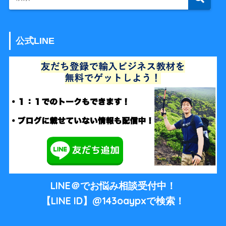
公式LINE
LINE＠でお悩み相談受付中！
【LINE ID】@143oaypxで検索！