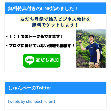
無料特典付きのLINE始めました！
しゅんぺーのTwitter
Tweets by shunpechildren1