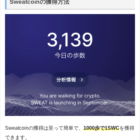
Sweatcoinの獲得方法
Sweatcoinの獲得は至って簡単で、
1000歩で1SWC
を獲得
できます。