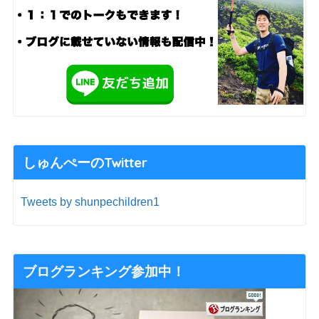
しゅんぺーのTwitter
Tweets by shunpechildren1
ブログランキング参加中！