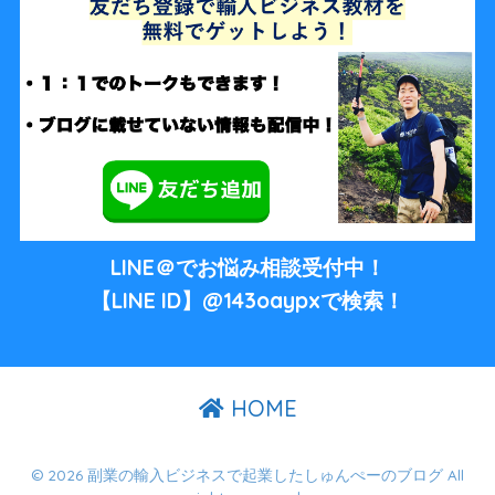
LINE＠でお悩み相談受付中！
【LINE ID】@143oaypxで検索！
HOME
© 2026 副業の輸入ビジネスで起業したしゅんぺーのブログ All