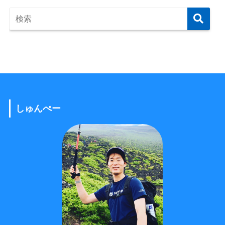
しゅんぺー