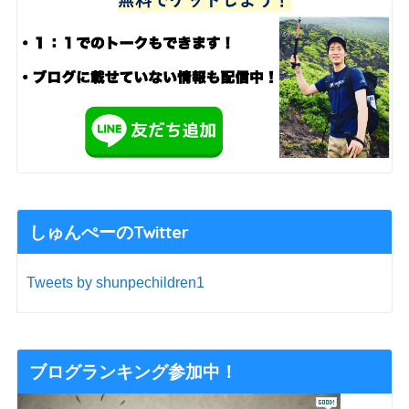
しゅんぺーのTwitter
Tweets by shunpechildren1
ブログランキング参加中！