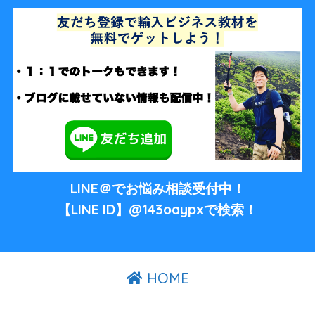
LINE＠でお悩み相談受付中！
【LINE ID】@143oaypxで検索！
HOME