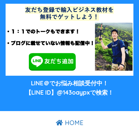
LINE＠でお悩み相談受付中！
【LINE ID】@143oaypxで検索！
HOME