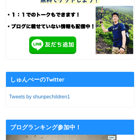
しゅんぺーのTwitter
Tweets by shunpechildren1
ブログランキング参加中！