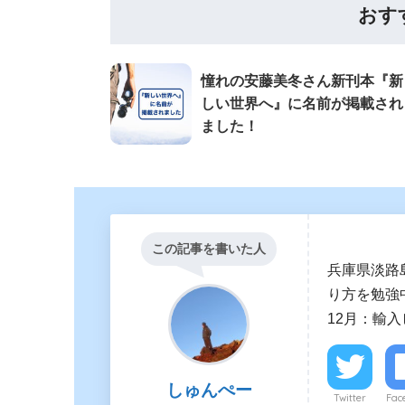
おす
憧れの安藤美冬さん新刊本『新
しい世界へ』に名前が掲載され
ました！
この記事を書いた人
兵庫県淡路
り方を勉強中
12月：輸
しゅんぺー
Twitter
Fac