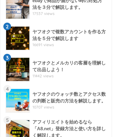
ebayで商品が届かない時の対処方
法を３分で解説します。
17537 views
2
ヤフオクで複数アカウントを作る方
法を５分で解説します
16691 views
3
ヤフオクとメルカリの客層を理解し
て出品しよう！
11442 views
4
ヤフオクのウォッチ数とアクセス数
の判断と販売の方法を解説します。
10707 views
5
アフィリエイトを始めるなら
「A8.net」登録方法と使い方を詳し
く解説します。