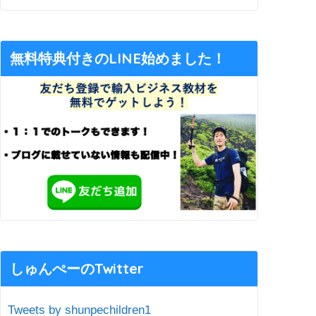
無料特典付きのLINE始めました！
しゅんぺーのTwitter
Tweets by shunpechildren1