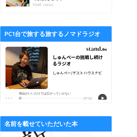
9668 views
PC1台で旅する旅するノマドラジオ
名前を載せていただいた本