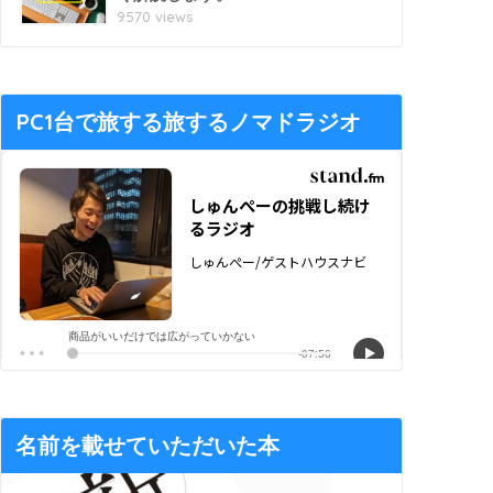
9570 views
PC1台で旅する旅するノマドラジオ
名前を載せていただいた本