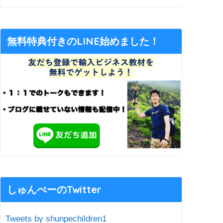
無料特典付きのLINE始めました！
しゅんぺーのTwitter
Tweets by shunpechildren1