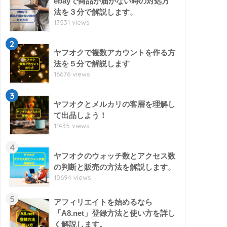
ebayで商品が届かない時の対処方
法を３分で解説します。
17531 views
2
ヤフオクで複数アカウントを作る方
法を５分で解説します
16676 views
3
ヤフオクとメルカリの客層を理解し
て出品しよう！
11435 views
4
ヤフオクのウォッチ数とアクセス数
の判断と販売の方法を解説します。
10694 views
5
アフィリエイトを始めるなら
「A8.net」登録方法と使い方を詳し
く解説します。