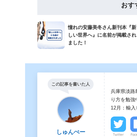
おす
憧れの安藤美冬さん新刊本『新
しい世界へ』に名前が掲載され
ました！
この記事を書いた人
兵庫県淡路
り方を勉強中
12月：輸
しゅんぺー
Twitter
Fac