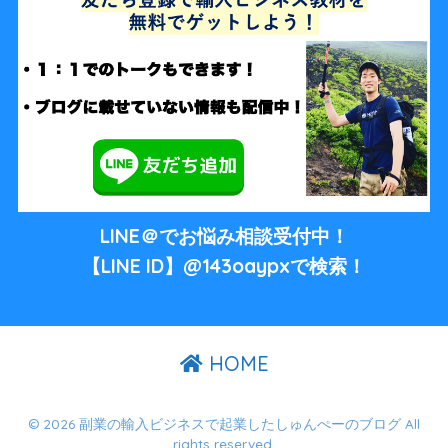
LINE＠でお悩み相談受付中！
【LINE ID】@143oaypxで検索！
HOME
© 2026 副業の輸入ビジネスで起業したしゅんぺーのブログ All
rights reserved.