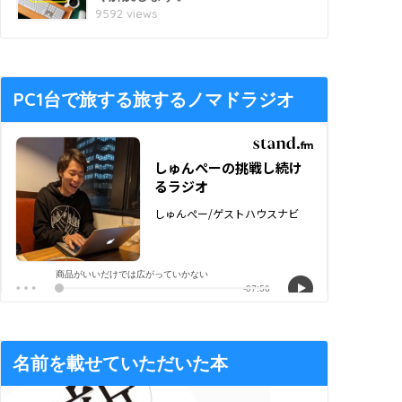
9592 views
PC1台で旅する旅するノマドラジオ
名前を載せていただいた本