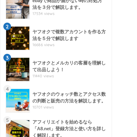
ebayで商品が届かない時の対処方
法を３分で解説します。
17534 views
2
ヤフオクで複数アカウントを作る方
法を５分で解説します
16686 views
3
ヤフオクとメルカリの客層を理解し
て出品しよう！
11440 views
4
ヤフオクのウォッチ数とアクセス数
の判断と販売の方法を解説します。
10701 views
5
アフィリエイトを始めるなら
「A8.net」登録方法と使い方を詳し
く解説します。