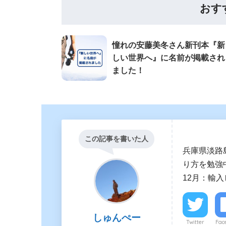
おす
憧れの安藤美冬さん新刊本『新
しい世界へ』に名前が掲載され
ました！
この記事を書いた人
兵庫県淡路
り方を勉強中
12月：輸
しゅんぺー
Twitter
Fac