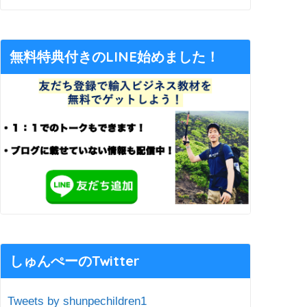
無料特典付きのLINE始めました！
しゅんぺーのTwitter
Tweets by shunpechildren1