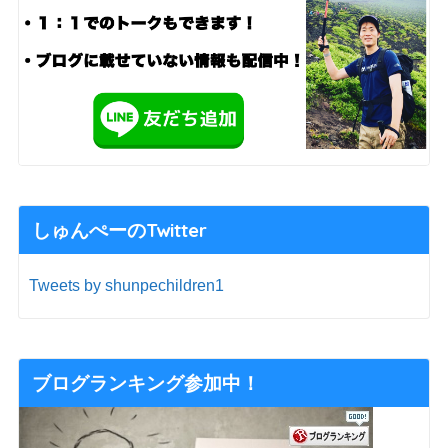
しゅんぺーのTwitter
Tweets by shunpechildren1
ブログランキング参加中！