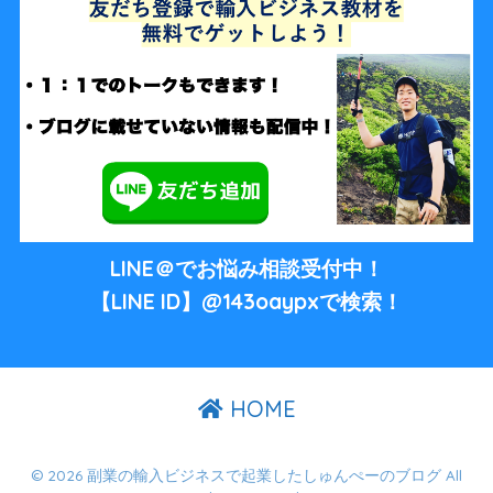
LINE＠でお悩み相談受付中！
【LINE ID】@143oaypxで検索！
HOME
© 2026 副業の輸入ビジネスで起業したしゅんぺーのブログ All