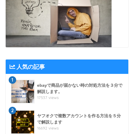
人気の記事
1
ebayで商品が届かない時の対処方法を３分で
解説します。
17537 views
2
ヤフオクで複数アカウントを作る方法を５分
で解説します
16692 views