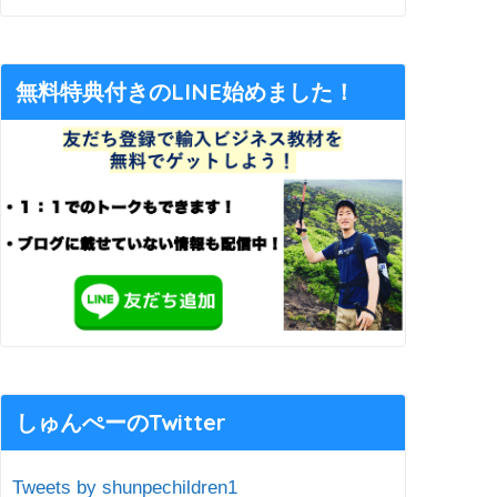
無料特典付きのLINE始めました！
しゅんぺーのTwitter
Tweets by shunpechildren1