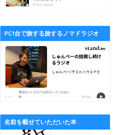
9592 views
PC1台で旅する旅するノマドラジオ
名前を載せていただいた本