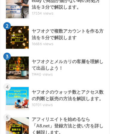
ebayで商品が届かない時の対処方
法を３分で解説します。
17534 views
2
ヤフオクで複数アカウントを作る方
法を５分で解説します
16686 views
3
ヤフオクとメルカリの客層を理解し
て出品しよう！
11440 views
4
ヤフオクのウォッチ数とアクセス数
の判断と販売の方法を解説します。
10701 views
5
アフィリエイトを始めるなら
「A8.net」登録方法と使い方を詳し
く解説します。