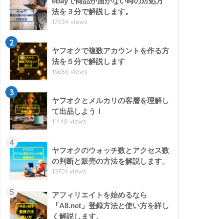
ebayで商品が届かない時の対処方
法を３分で解説します。
17534 views
2
ヤフオクで複数アカウントを作る方
法を５分で解説します
16686 views
3
ヤフオクとメルカリの客層を理解し
て出品しよう！
11440 views
4
ヤフオクのウォッチ数とアクセス数
の判断と販売の方法を解説します。
10701 views
5
アフィリエイトを始めるなら
「A8.net」登録方法と使い方を詳し
く解説します。