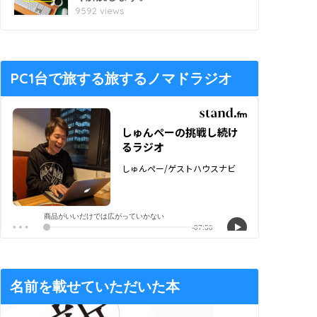
9592 views
PC1台で旅する旅するノマドラジオ
名前を載せていただいた本