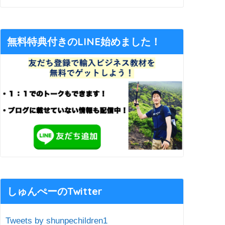
無料特典付きのLINE始めました！
しゅんぺーのTwitter
Tweets by shunpechildren1