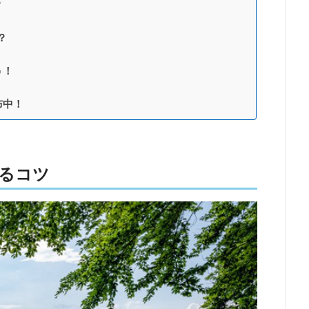
？
？
う！
布中！
るコツ