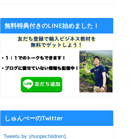
無料特典付きのLINE始めました！
しゅんぺーのTwitter
Tweets by shunpechildren1