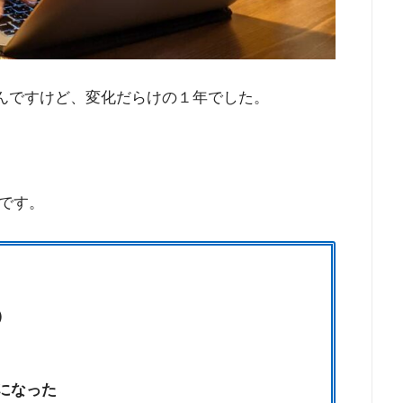
ったんですけど、変化だらけの１年でした。
です。
）
になった