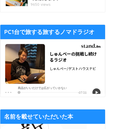
9650 views
PC1台で旅する旅するノマドラジオ
名前を載せていただいた本