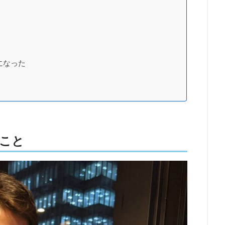
）
になった
こと