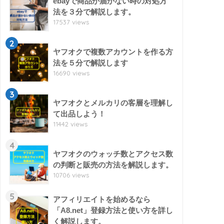
ebayで商品が届かない時の対処方
法を３分で解説します。
17537 views
2
ヤフオクで複数アカウントを作る方
法を５分で解説します
16690 views
3
ヤフオクとメルカリの客層を理解し
て出品しよう！
11442 views
4
ヤフオクのウォッチ数とアクセス数
の判断と販売の方法を解説します。
10706 views
5
アフィリエイトを始めるなら
「A8.net」登録方法と使い方を詳し
く解説します。