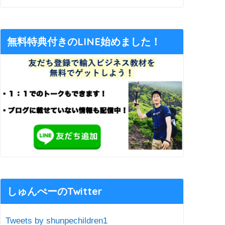
無料特典付きのLINE始めました！
しゅんぺーのTwitter
Tweets by shunpechildren1