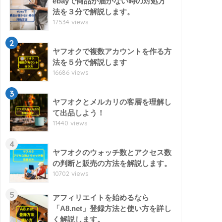
ebayで商品が届かない時の対処方
法を３分で解説します。
17534 views
2
ヤフオクで複数アカウントを作る方
法を５分で解説します
16686 views
3
ヤフオクとメルカリの客層を理解し
て出品しよう！
11440 views
4
ヤフオクのウォッチ数とアクセス数
の判断と販売の方法を解説します。
10702 views
5
アフィリエイトを始めるなら
「A8.net」登録方法と使い方を詳し
く解説します。