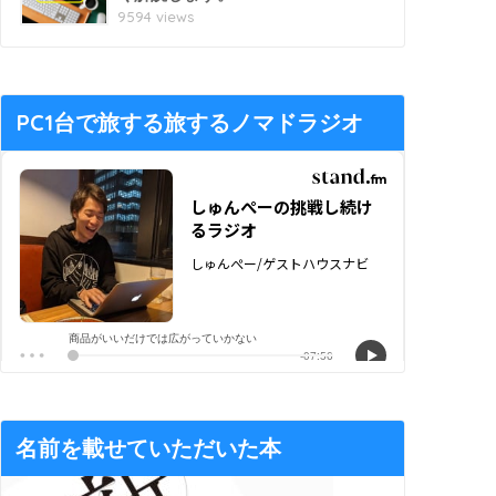
9594 views
PC1台で旅する旅するノマドラジオ
名前を載せていただいた本