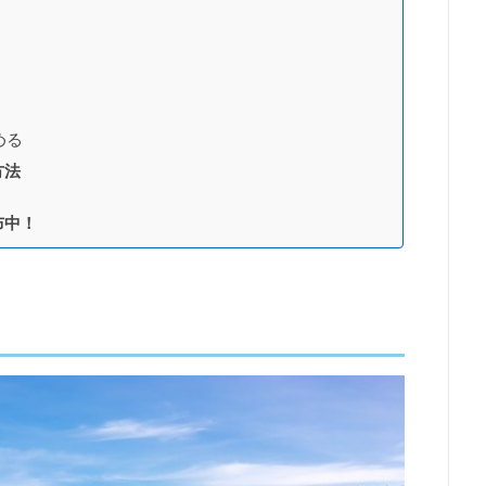
める
方法
布中！