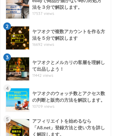
ebayで商品が届かない時の対処方
法を３分で解説します。
17537 views
2
ヤフオクで複数アカウントを作る方
法を５分で解説します
16692 views
3
ヤフオクとメルカリの客層を理解し
て出品しよう！
11442 views
4
ヤフオクのウォッチ数とアクセス数
の判断と販売の方法を解説します。
10709 views
5
アフィリエイトを始めるなら
「A8.net」登録方法と使い方を詳し
く解説します。