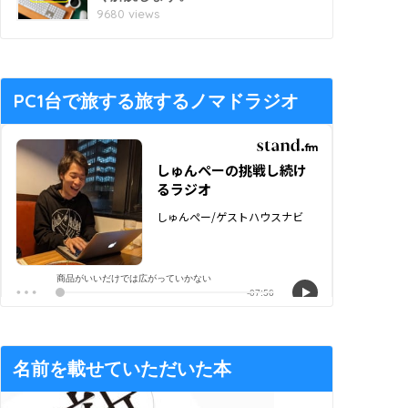
9680 views
PC1台で旅する旅するノマドラジオ
名前を載せていただいた本