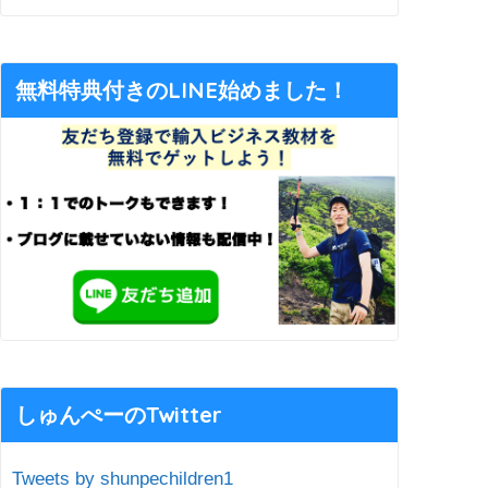
無料特典付きのLINE始めました！
しゅんぺーのTwitter
Tweets by shunpechildren1