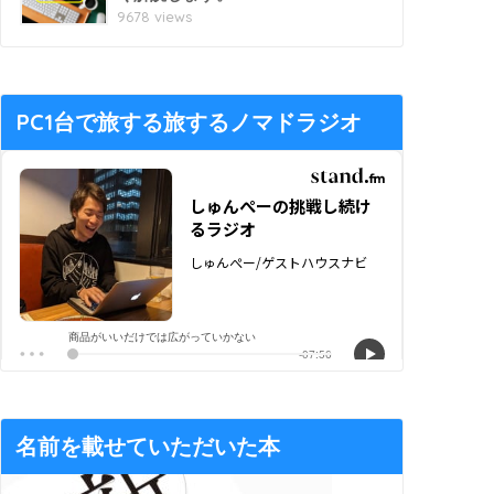
9678 views
PC1台で旅する旅するノマドラジオ
名前を載せていただいた本