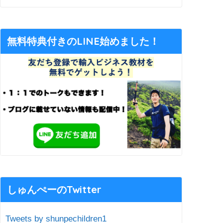
無料特典付きのLINE始めました！
しゅんぺーのTwitter
Tweets by shunpechildren1