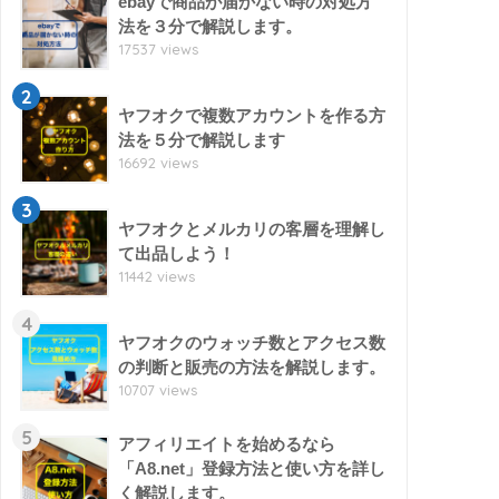
ebayで商品が届かない時の対処方
法を３分で解説します。
17537 views
2
ヤフオクで複数アカウントを作る方
法を５分で解説します
16692 views
3
ヤフオクとメルカリの客層を理解し
て出品しよう！
11442 views
4
ヤフオクのウォッチ数とアクセス数
の判断と販売の方法を解説します。
10707 views
5
アフィリエイトを始めるなら
「A8.net」登録方法と使い方を詳し
く解説します。